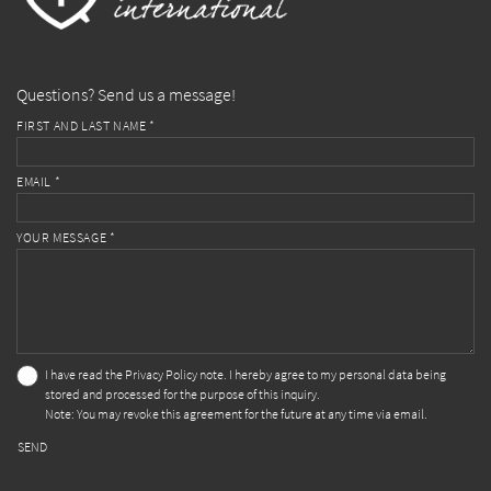
Questions? Send us a message!
FIRST AND LAST NAME *
EMAIL *
YOUR MESSAGE *
I have read the
Privacy Policy
note. I hereby agree to my personal data being
stored and processed for the purpose of this inquiry.
Note: You may revoke this agreement for the future at any time via email.
SEND