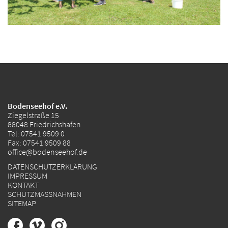
Bodenseehof e.V.
Ziegelstraße 15
88048 Friedrichshafen
Tel:
07541 9509 0
Fax: 07541 9509 88
office@bodenseehof.de
DATENSCHUTZERKLÄRUNG
IMPRESSUM
KONTAKT
SCHUTZMASSNAHMEN
SITEMAP