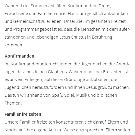
Während der Sommer­zeit füllen Konfirmanden, Teens,
Erwachsene und Familien unser Haus, um geistlich aufzu­tanken
und Gemein­schaft zu erleben. Unser Ziel im gesamten Freizeit-
und Programm­angebot ist es, dass die Menschen mit dem aufer­
standenen und lebendigen Jesus Christus in Berührung
kommen.
Konfirmanden
Im Konfirmanden­unterricht lernen die Jugend­lichen die Grund­
lagen des christ­lichen Glaubens. Während unserer Freizeiten ist
es uns ein An­liegen, auf dieser Grund­lage aufzu­bauen, die
Jugend­lichen heraus­zufordern und ihnen Jesus groß zu machen.
Das tun wir anhand von Spaß, Spiel, Musik und biblischen
Themen.
Familienfreizeiten
Unsere Familien­freizeiten konzentrieren sich darauf, Eltern und
Kinder auf ihre eigene Art und Weise anzu­sprechen. Eltern sollen