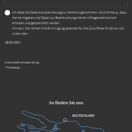
Ich habe die
Datenschutzerklärung
zur Kenntnis genommen. Ich stimme zu, dass
meine Angaben und Daten zur Beantwortung meiner Anfrage elektronisch
erhoben und gespeichert werden.
Hinweis: Sie können Ihre Einwilligung jederzeit für die Zukunft per E-Mail an uns
widerrufen.
ABSENDEN
Unsere Datenschutzerklärung
* Pflichtfelder
So finden Sie uns