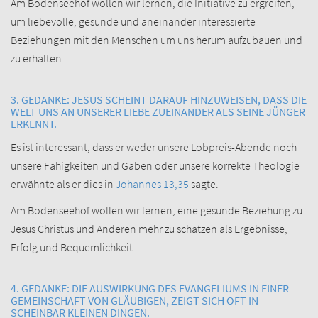
Am Bodenseehof wollen wir lernen, die Initiative zu ergreifen,
um liebevolle, gesunde und aneinander interessierte
Beziehungen mit den Menschen um uns herum aufzubauen und
zu erhalten.
3. GEDANKE: JESUS SCHEINT DARAUF HINZUWEISEN, DASS DIE
WELT UNS AN UNSERER LIEBE ZUEINANDER ALS SEINE JÜNGER
ERKENNT.
Es ist interessant, dass er weder unsere Lobpreis-Abende noch
unsere Fähig­keiten und Gaben oder unsere korrekte Theologie
erwähnte als er dies in
Johannes 13,35
sagte.
Am Bodenseehof wollen wir lernen, eine gesunde Beziehung zu
Jesus Christus und Anderen mehr zu schätzen als Ergebnisse,
Erfolg und Bequemlichkeit
4. GEDANKE: DIE AUSWIRKUNG DES EVANGELIUMS IN EINER
GEMEIN­SCHAFT VON GLÄUBIGEN, ZEIGT SICH OFT IN
SCHEINBAR KLEINEN DINGEN.