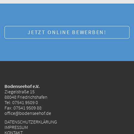
JETZT ONLINE BEWERBEN!
Bodenseehof e.V.
Ziegelstraße 15
88048 Friedrichshafen
Tel:
07541 9509 0
Fax: 07541 9509 88
office@bodenseehof.de
DATENSCHUTZERKLÄRUNG
IMPRESSUM
KONTAKT