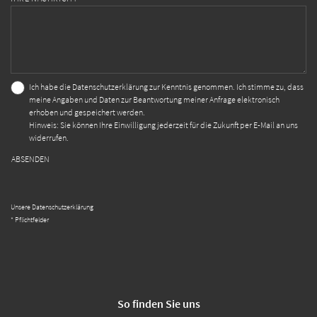
Ich habe die
Datenschutzerklärung
zur Kenntnis genommen. Ich stimme zu, dass
meine Angaben und Daten zur Beantwortung meiner Anfrage elektronisch
erhoben und gespeichert werden.
Hinweis: Sie können Ihre Einwilligung jederzeit für die Zukunft per E-Mail an uns
widerrufen.
ABSENDEN
Unsere Datenschutzerklärung
* Pflichtfelder
So finden Sie uns