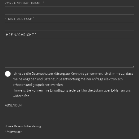
VOR- UND NACHNAME *
E-MAIL-ADRESSE *
IHRE NACHRICHT *
Ich habe die
Datenschutzerklärung
zur Kenntnis genommen. Ich stimme zu, dass
meine Angaben und Daten zur Beantwortung meiner Anfrage elektronisch
erhoben und gespeichert werden.
Hinweis: Sie können Ihre Einwilligung jederzeit für die Zukunft per E-Mail an uns
widerrufen.
ABSENDEN
Unsere Datenschutzerklärung
* Pflichtfelder