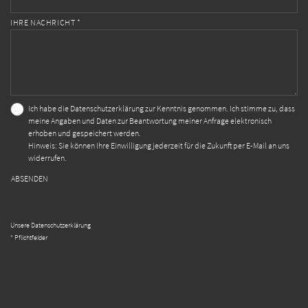
IHRE NACHRICHT *
Ich habe die
Datenschutzerklärung
zur Kenntnis genommen. Ich stimme zu, dass
meine Angaben und Daten zur Beantwortung meiner Anfrage elektronisch
erhoben und gespeichert werden.
Hinweis: Sie können Ihre Einwilligung jederzeit für die Zukunft per E-Mail an uns
widerrufen.
ABSENDEN
Unsere Datenschutzerklärung
* Pflichtfelder