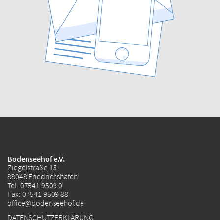
Bodenseehof e.V.
Ziegelstraße 15
88048 Friedrichshafen
Tel:
07541 9509 0
Fax: 07541 9509 88
office@bodenseehof.de
DATENSCHUTZERKLÄRUNG