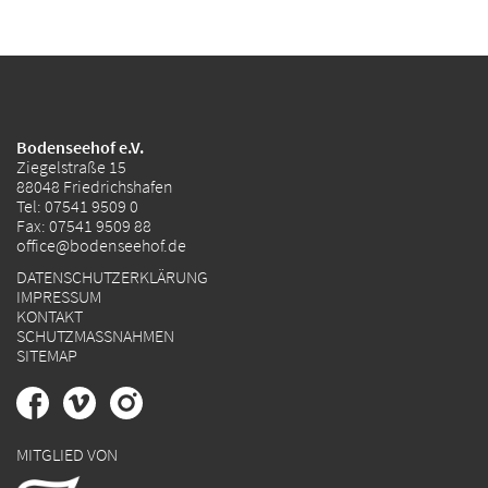
Bodenseehof e.V.
Ziegelstraße 15
88048 Friedrichshafen
Tel:
07541 9509 0
Fax: 07541 9509 88
office@bodenseehof.de
DATENSCHUTZERKLÄRUNG
IMPRESSUM
KONTAKT
SCHUTZMASSNAHMEN
SITEMAP
MITGLIED VON