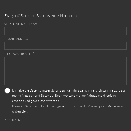
Fragen? Senden Sie uns eine Nachricht
VOR- UND NACHNAME *
E-MAIL-ADRESSE *
IHRE NACHRICHT *
Ich habe die
Datenschutzerklärung
zur Kenntnis genommen. Ich stimme zu, dass
meine Angaben und Daten zur Beantwortung meiner Anfrage elektronisch
erhoben und gespeichert werden.
Hinweis: Sie können Ihre Einwilligung jederzeit für die Zukunft per E-Mail an uns
widerrufen.
ABSENDEN