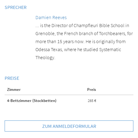
SPRECHER
Damien Reeves
... is the Director of Champfleuri Bible School in
Grenoble, the French branch of Torchbearers, for
more than 15 years now. He is originally from
Odessa Texas, where he studied Systematic
Theology.
PREISE
Zimmer
Preis
4-Bettzimmer (Stockbetten)
265 €
ZUM ANMELDEFORMULAR