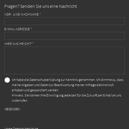
Fragen? Senden Sie uns eine Nachricht
VOR- UND NACHNAME *
E-MAIL-ADRESSE *
IHRE NACHRICHT *
Ich habe die
Datenschutzerklärung
zur Kenntnis genommen. Ich stimme zu, dass
meine Angaben und Daten zur Beantwortung meiner Anfrage elektronisch
erhoben und gespeichert werden.
Hinweis: Sie können Ihre Einwilligung jederzeit für die Zukunft per E-Mail an uns
widerrufen.
ABSENDEN
Unsere Datenschutzerklärung